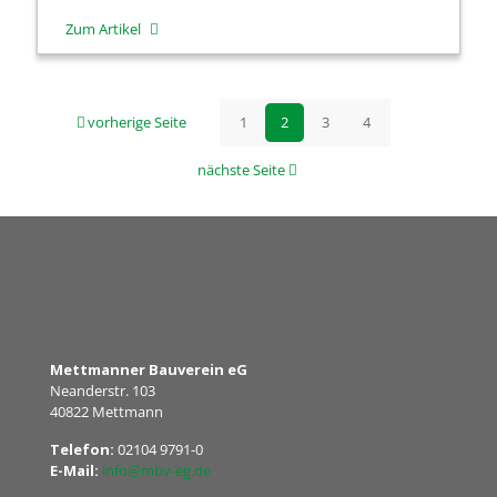
-
Zum Artikel
MBV
eG
vorherige Seite
1
2
3
4
erneut
gut
nächste Seite
aufgestellt
Mettmanner Bauverein eG
Neanderstr. 103
40822 Mettmann
Telefon:
02104 9791-0
E-Mail:
info@mbv-eg.de