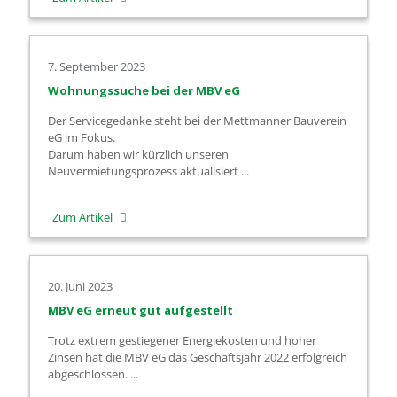
Kabelfernsehenempfang
7. September 2023
Wohnungssuche bei der MBV eG
Der Servicegedanke steht bei der Mettmanner Bauverein
eG im Fokus.
Darum haben wir kürzlich unseren
Neuvermietungsprozess aktualisiert ...
-
Zum Artikel
Wohnungssuche
bei
20. Juni 2023
der
MBV eG erneut gut aufgestellt
MBV
Trotz extrem gestiegener Energiekosten und hoher
eG
Zinsen hat die MBV eG das Geschäftsjahr 2022 erfolgreich
abgeschlossen. ...