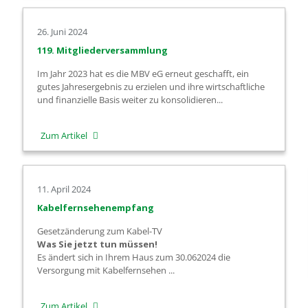
Heizen
26. Juni 2024
mit
119. Mitgliederversammlung
der
Im Jahr 2023 hat es die MBV eG erneut geschafft, ein
Wärmepumpe
gutes Jahresergebnis zu erzielen und ihre wirtschaftliche
und finanzielle Basis weiter zu konsolidieren...
-
Zum Artikel
119.
Mitgliederversammlung
11. April 2024
Kabelfernsehenempfang
Gesetzänderung zum Kabel-TV
Was Sie jetzt tun müssen!
Es ändert sich in Ihrem Haus zum 30.062024 die
Versorgung mit Kabelfernsehen ...
-
Zum Artikel