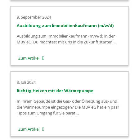
Geschäftsjahr
2024:
9. September 2024
MBV
Ausbildung zum Immobilienkaufmann (m/w/d)
eG
Ausbildung zum Immobilienkaufmann (m/w/d) in der
setzt
MBV eG! Du möchtest mit uns in die Zukunft starten ...
Klimastrategie
maßvoll
-
Zum Artikel
fort
Ausbildung
zum
8. Juli 2024
Immobilienkaufmann
Richtig Heizen mit der Wärmepumpe
(m/w/d)
In Ihrem Gebäude ist die Gas- oder Ölheizung aus- und
die Wärmepumpe eingezogen? Die MBV eG hat ein paar
Tipps zum Umgang für Sie parat ...
-
Zum Artikel
Richtig