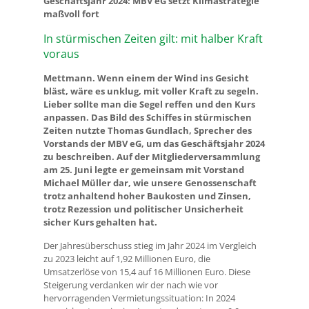
Geschäftsjahr 2024: MBV eG setzt Klimastrategie
maßvoll fort
In stürmischen Zeiten gilt: mit halber Kraft
voraus
Mettmann. Wenn einem der Wind ins Gesicht
bläst, wäre es unklug, mit voller Kraft zu segeln.
Lieber sollte man die Segel reffen und den Kurs
anpassen. Das Bild des Schiffes in stürmischen
Zeiten nutzte Thomas Gundlach, Sprecher des
Vorstands der MBV eG, um das Geschäftsjahr 2024
zu beschreiben. Auf der Mitgliederversammlung
am 25. Juni legte er gemeinsam mit Vorstand
Michael Müller dar, wie unsere Genossenschaft
trotz anhaltend hoher Baukosten und Zinsen,
trotz Rezession und politischer Unsicherheit
sicher Kurs gehalten hat.
Der Jahresüberschuss stieg im Jahr 2024 im Vergleich
zu 2023 leicht auf 1,92 Millionen Euro, die
Umsatzerlöse von 15,4 auf 16 Millionen Euro. Diese
Steigerung verdanken wir der nach wie vor
hervorragenden Vermietungssituation: In 2024